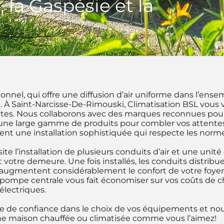
 la Gaspésie et la
nnel, qui offre une diffusion d’air uniforme dans l’ense
 À Saint-Narcisse-De-Rimouski, Climatisation BSL vous v
es. Nous collaborons avec des marques reconnues pour 
r une large gamme de produits pour combler vos attente
t une installation sophistiquée qui respecte les norm
 l’installation de plusieurs conduits d’air et une unité
 votre demeure. Une fois installés, les conduits distribu
augmentent considérablement le confort de votre foyer,
opompe centrale vous fait économiser sur vos coûts de c
électriques.
re de confiance dans le choix de vos équipements et nous
une maison chauffée ou climatisée comme vous l’aimez!