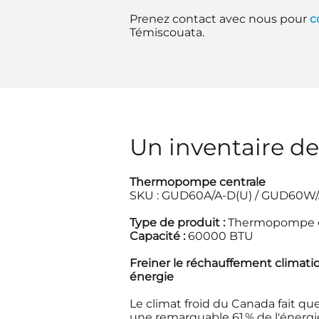
Prenez contact avec nous pour
c
Témiscouata.
Un inventaire d
Thermopompe centrale
SKU : GUD60A/A-D(U) / GUD60W/
Type de produit :
Thermopompe c
Capacité :
60000 BTU
Freiner le réchauffement climat
énergie
Le climat froid du Canada fait qu
une remarquable 61 % de l'énergi